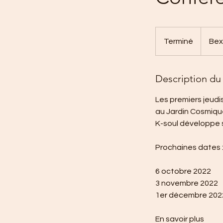
Terminé
T
Bex
e
r
Description du 
m
i
Les premiers jeudi
n
au Jardin Cosmiqu
é
K-soul développe 
Prochaines dates 
6 octobre 2022
3 novembre 2022
1er décembre 202
En savoir plus