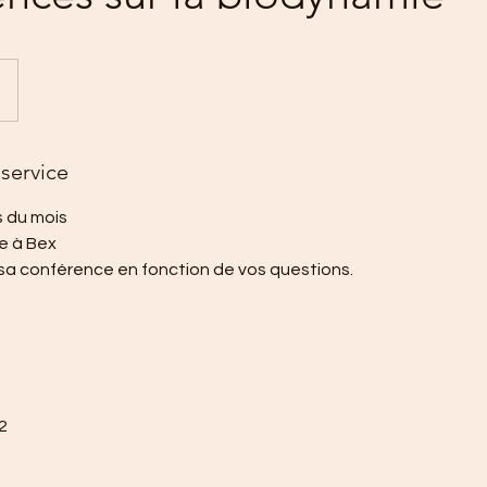
service
s du mois
e à Bex
sa conférence en fonction de vos questions.
:
2