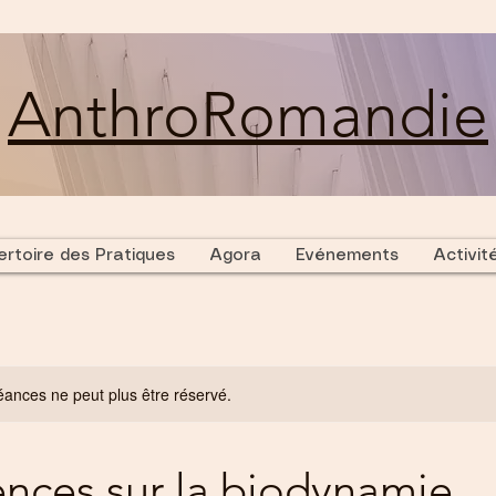
AnthroRomandie
rtoire des Pratiques
Agora
Evénements
Activit
ances ne peut plus être réservé.
nces sur la biodynamie