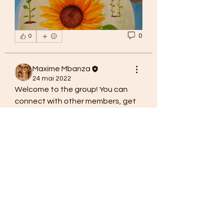
0
0
Maxime Mbanza
24 mai 2022
Welcome to the group! You can 
connect with other members, get 
updates and share photos.
0
0
À propos
Welcome to the group! You can
connect with other members, ge
...
Lire plus
membres
Maxime Mbanza
S'abonner