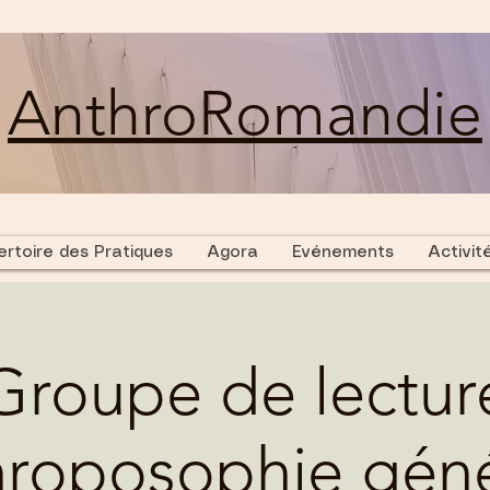
AnthroRomandie
rtoire des Pratiques
Agora
Evénements
Activit
Groupe de lectur
hroposophie géné