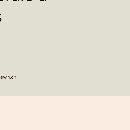
s
uewin.ch