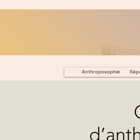
Anthroposophie
Répe
d’ant