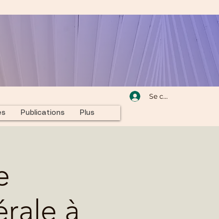
Se connecter
és
Publications
Plus
e
rale à